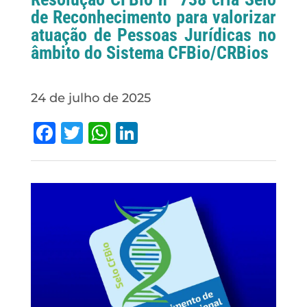
de Reconhecimento para valorizar
atuação de Pessoas Jurídicas no
âmbito do Sistema CFBio/CRBios
24 de julho de 2025
Facebook
Twitter
WhatsApp
LinkedIn