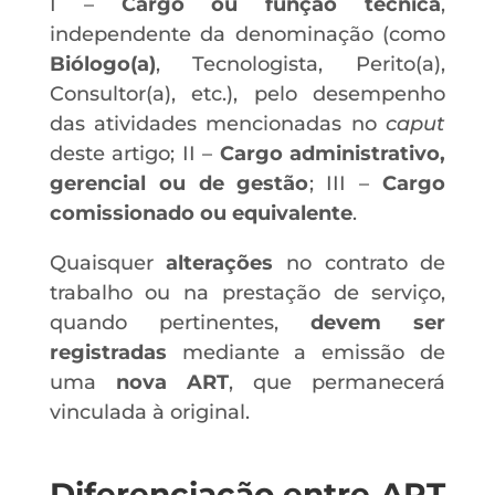
I –
Cargo ou função técnica
,
independente da denominação (como
Biólogo(a)
, Tecnologista, Perito(a),
Consultor(a), etc.), pelo desempenho
das atividades mencionadas no
caput
deste artigo; II –
Cargo administrativo,
gerencial ou de gestão
; III –
Cargo
comissionado ou equivalente
.
Quaisquer
alterações
no contrato de
trabalho ou na prestação de serviço,
quando pertinentes,
devem ser
registradas
mediante a emissão de
uma
nova ART
, que permanecerá
vinculada à original.
Diferenciação entre ART