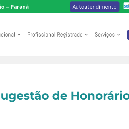
ão – Paraná
Autoatendimento
ucional
Profissional Registrado
Serviços
ugestão de Honorári