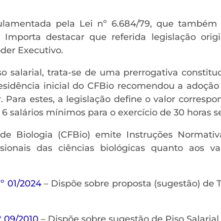
gulamentada pela Lei nº 6.684/79, que também 
. Importa destacar que referida legislação ori
oder Executivo.
 salarial, trata-se de uma prerrogativa constitu
presidência inicial do CFBio recomendou a adoçã
r. Para estes, a legislação define o valor corresp
6 salários mínimos para o exercício de 30 horas 
 de Biologia (CFBio) emite Instruções Normat
issionais das ciências biológicas quanto aos 
 01/2024
– Dispõe sobre proposta (sugestão) de 
 09/2010
– Dispõe sobre sugestão de Piso Salarial