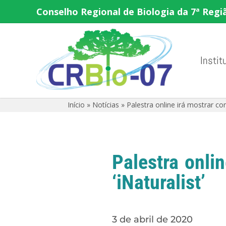
Conselho Regional de Biologia da 7ª Regi
Instit
Início
»
Notícias
»
Palestra online irá mostrar co
Palestra onli
‘iNaturalist’
3 de abril de 2020