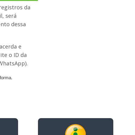
registros da
l, será
ento dessa
Lacerda e
ite o ID da
(WhatsApp).
forma.