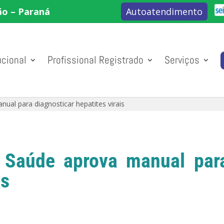
ão – Paraná
Autoatendimento
ucional
Profissional Registrado
Serviços
nual para diagnosticar hepatites virais
a Saúde aprova manual para
is