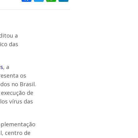
ditou a
ico das
is
, a
resenta os
dos no Brasil.
a execução de
los vírus das
implementação
l, centro de