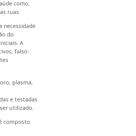
saúde como,
as ruas.
 a necessidade
ção do
iciais. A
vos, falso-
stes
oro, plasma,
das e testadas
er utilizado.
tê composto