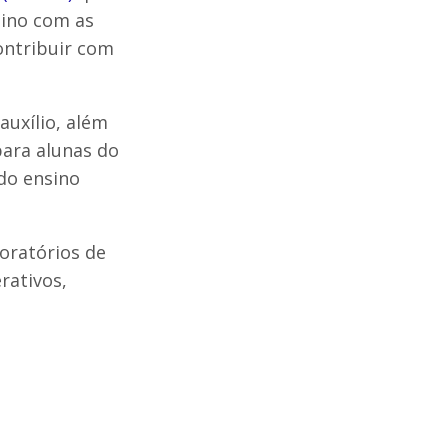
sino com as
ontribuir com
auxílio, além
para alunas do
do ensino
oratórios de
rativos,