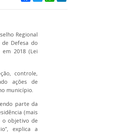
selho Regional
l de Defesa do
 em 2018 (Lei
ção, controle,
ndo ações de
no município.
zendo parte da
sidência (mais
 o objetivo de
o”, explica a