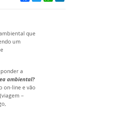
ambiental que
vendo um
 e
sponder a
rea ambiental?
 on-line e vão
(viagem –
go,