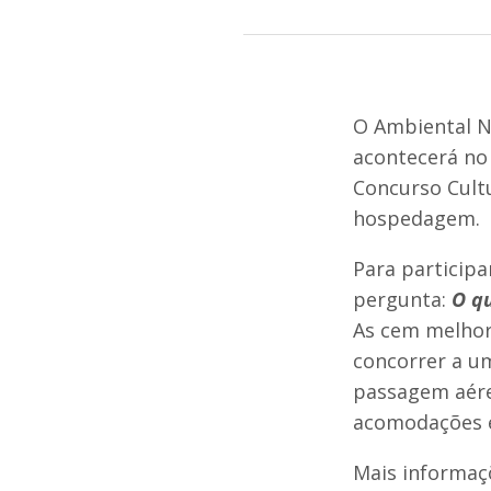
O Ambiental N
acontecerá no
Concurso Cult
hospedagem.
Para particip
pergunta:
O qu
As cem melhor
concorrer a u
passagem aére
acomodações e
Mais informaç