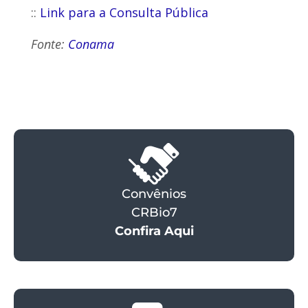
::
Link para a Consulta Pública
Fonte:
Conama
Convênios
CRBio7
Confira Aqui