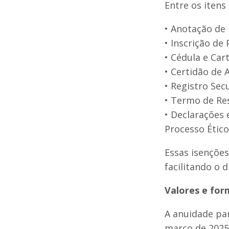
Entre os itens
•⁠ ⁠Anotação d
•⁠ ⁠Inscrição de
•⁠ ⁠Cédula e Ca
•⁠ ⁠Certidão de
•⁠ ⁠Registro S
•⁠ ⁠Termo de R
•⁠ ⁠Declaraçõe
Processo Ético
Essas isenções
facilitando o d
Valores e fo
A anuidade par
março de 2025.