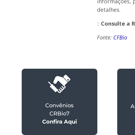
informações, p
detalhes.
::
Consulte a 
Fonte:
CFBio
Convênios
A
CRBio7
Confira Aqui