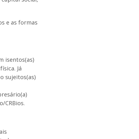
os e as formas
m isentos(as)
ísica. Já
o sujeitos(as)
resário(a)
io/CRBios.
ais