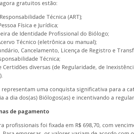
 agora gratuitos estão:
e Responsabilidade Técnica (ART);
 Pessoa Física e Jurídica;
rteira de Identidade Profissional do Biólogo;
 Acervo Técnico (eletrônica ou manual);
ecundário, Cancelamento, Licença de Registro e Transf
esponsabilidade Técnica;
s e Certidões diversas (de Regularidade, de Inexistênc
).
 representam uma conquista significativa para a ca
ia a dia dos(as) Biólogos(as) e incentivando a regula
rmas de pagamento
a profissionais foi fixada em R$ 698,70, com vencim
 Para empresas, os valores variam de acordo com o c