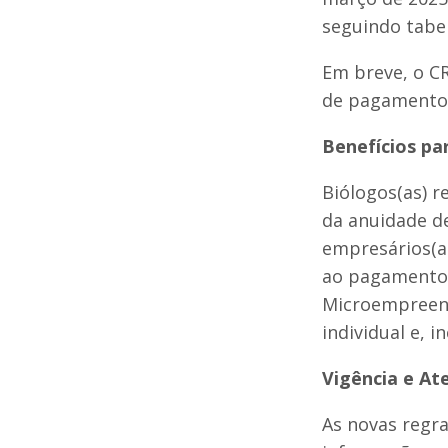
seguindo tabel
Em breve, o CR
de pagamento
Benefícios pa
Biólogos(as) r
da anuidade de
empresários(as
ao pagamento 
Microempreend
individual e, 
Vigência e A
As novas regra