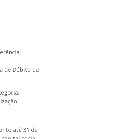
erência;
ia de Débito ou
tegoria,
rização.
ento até 31 de
apital social,