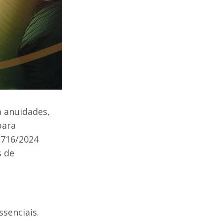
a anuidades,
para
 716/2024
s de
senciais.