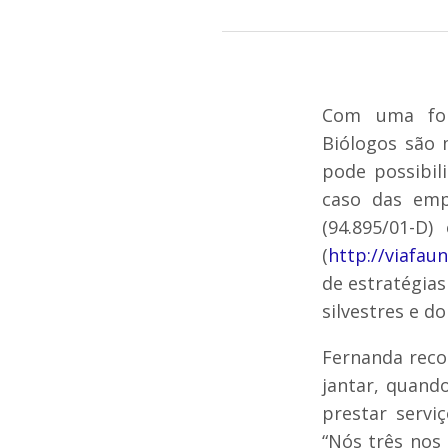
Com uma form
Biólogos são
pode possibili
caso das empr
(94.895/01-D
(
http://viafau
de estratégia
silvestres e d
Fernanda reco
jantar, quand
prestar servi
“Nós três no