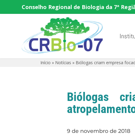
Conselho Regional de Biologia da 7ª Regi
Instit
Início
»
Notícias
»
Biólogas criam empresa foca
Biólogas c
atropelamento
9 de novembro de 2018