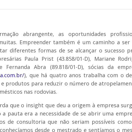
ação abrangente, as oportunidades profissi
 muitas. Empreender também é um caminho a ser 
tar diferentes formas de se alcançar o sucesso pr
esárias Paula Prist (43.858/01-D), Mariane Rodri
) e Fernanda Abra (89.818/01-D), sócias da emp
na.com.br/
), que há quatro anos trabalha com o d
s e produtos para reduzir o número de atropelamen
omésticos nas rodovias.
rda que o insight que deu a origem à empresa sur
o a pauta era a necessidade de se abrir uma empr
ços de consultoria que não seriam possíveis como 
s conhecíamos desde o mestrado e sentíamos o me