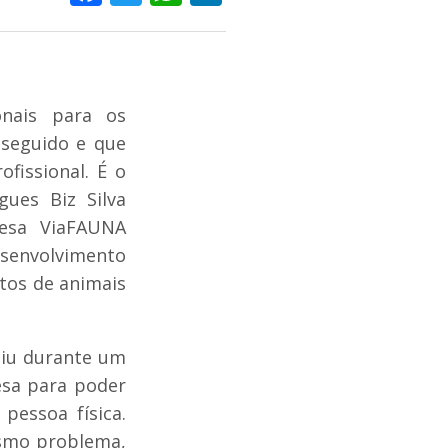
onais para os
seguido e que
ofissional. É o
gues Biz Silva
resa ViaFAUNA
esenvolvimento
tos de animais
giu durante um
esa para poder
pessoa física.
smo problema,