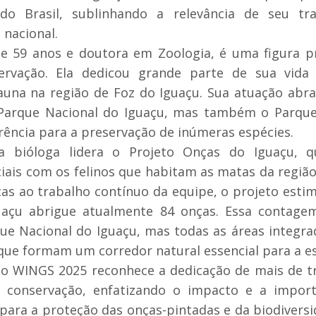
do Brasil, sublinhando a relevância de seu tr
 nacional.
de 59 anos e doutora em Zoologia, é uma figura 
ervação. Ela dedicou grande parte de sua vida p
auna na região de Foz do Iguaçu. Sua atuação abr
Parque Nacional do Iguaçu, mas também o Parque
rência para a preservação de inúmeras espécies.
a bióloga lidera o Projeto Onças do Iguaçu, q
iais com os felinos que habitam as matas da região
ças ao trabalho contínuo da equipe, o projeto esti
uaçu abrigue atualmente 84 onças. Essa contage
ue Nacional do Iguaçu, mas todas as áreas integrad
que formam um corredor natural essencial para a es
o WINGS 2025 reconhece a dedicação de mais de t
à conservação, enfatizando o impacto e a import
para a proteção das onças-pintadas e da biodiversi