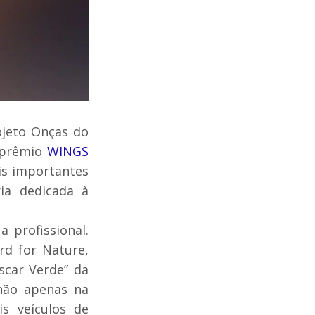
ojeto Onças do
o prêmio
WINGS
is importantes
ria dedicada à
 profissional.
rd for Nature,
car Verde” da
 não apenas na
s veículos de