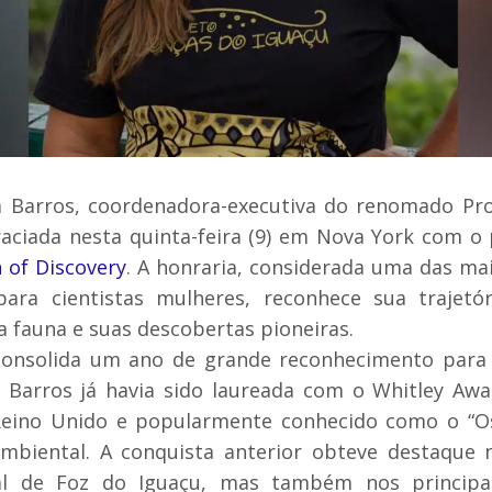
a Barros, coordenadora-executiva do renomado Pr
graciada nesta quinta-feira (9) em Nova York com 
of Discovery
. A honraria, considerada uma das ma
ara cientistas mulheres, reconhece sua trajetó
 fauna e suas descobertas pioneiras.
onsolida um ano de grande reconhecimento para a
a Barros já havia sido laureada com o Whitley Awa
Reino Unido e popularmente conhecido como o “Os
mbiental. A conquista anterior obteve destaque
al de Foz do Iguaçu, mas também nos principai