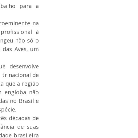
abalho para a
proeminente na
rofissional à
angeu não só o
 das Aves, um
ue desenvolve
 trinacional de
ma que a região
m engloba não
as no Brasil e
pécie.
rês décadas de
ância de suas
dade brasileira