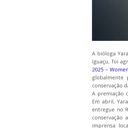
A bióloga Yar
Iguaçu, foi a
2025 – Women 
globalmente p
conservação da
A premiação c
Em abril, Yar
entregue no 
conservação a
imprensa loc