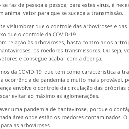
 se faz de pessoa a pessoa; para estes vírus, é nece
m animal vetor para que se suceda a transmissão.
te vislumbrar que o controle das arboviroses e das
o que o controle da COVID-19.
om relação às arboviroses, basta controlar os artr
hantaviroses, os roedores transmissores. Ou seja, v
vetores e consegue acabar com a doença.
amos da COVID-19, que tem como característica a tr
 a ocorrência de pandemia é muito mais provável, 
ença envolve o controle da circulação das próprias 
scar evitar ao máximo as aglomerações.
haver uma pandemia de hantavirose, porque o contá
ada área onde estão os roedores contaminados. 
e para as arboviroses.