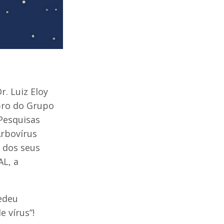
r. Luiz Eloy
mbro do Grupo
 Pesquisas
Arbovírus
e dos seus
AL, a
cedeu
 vírus”!