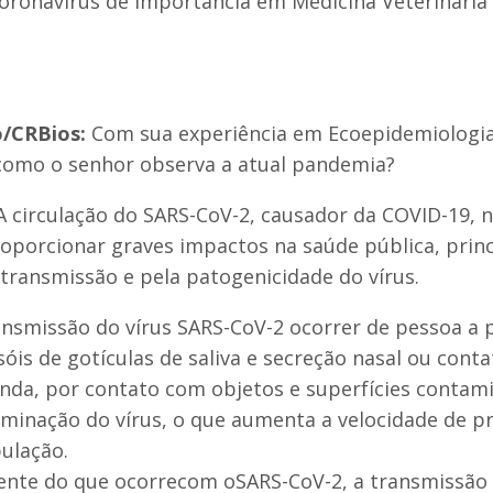
coronavírus de Importância em Medicina Veterinária
o/CRBios:
Com sua experiência em Ecoepidemiologia
 como o senhor observa a atual pandemia?
 circulação do SARS-CoV-2, causador da COVID-19, n
oporcionar graves impactos na saúde pública, prin
transmissão e pela patogenicidade do vírus.
ansmissão do vírus SARS-CoV-2 ocorrer de pessoa a 
óis de gotículas de saliva e secreção nasal ou cont
inda, por contato com objetos e superfícies contam
seminação do vírus, o que aumenta a velocidade de 
ulação.
ente do que ocorrecom oSARS-CoV-2, a transmissão 