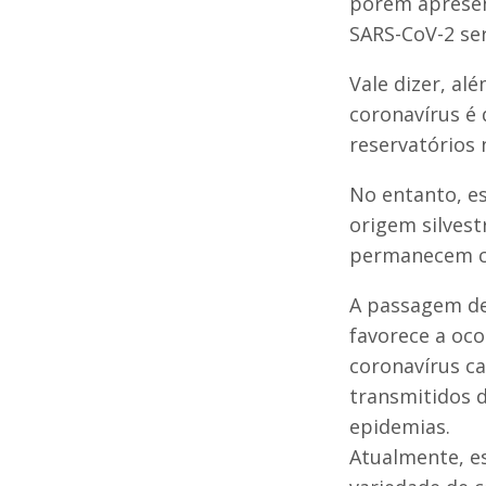
porém apresen
SARS-CoV-2 se
Vale dizer, a
coronavírus é
reservatórios 
No entanto, e
origem silves
permanecem co
A passagem de 
favorece a oc
coronavírus c
transmitidos d
epidemias.
Atualmente, es