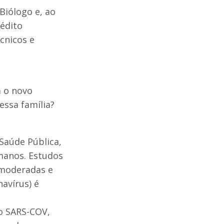
Biólogo e, ao
nédito
cnicos e
a o novo
ssa família?
Saúde Pública,
manos. Estudos
 moderadas e
avírus) é
o SARS-COV,