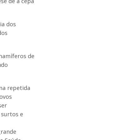
se de a cepa
ia dos
dos
mamíferos de
ndo
ma repetida
novos
ser
 surtos e
grande