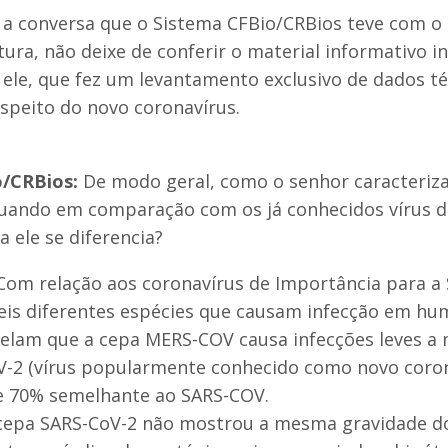
 a conversa que o Sistema CFBio/CRBios teve com o 
itura, não deixe de conferir o material informativo i
ele, que fez um levantamento exclusivo de dados té
respeito do novo coronavírus.
o/CRBios:
De modo geral, como o senhor caracteriz
quando em comparação com os já conhecidos vírus de
 ele se diferencia?
om relação aos coronavírus de Importância para a 
eis diferentes espécies que causam infecção em hu
evelam que a cepa MERS-COV causa infecções leves a
V-2 (vírus popularmente conhecido como novo coron
 70% semelhante ao SARS-COV.
 cepa SARS-CoV-2 não mostrou a mesma gravidade d