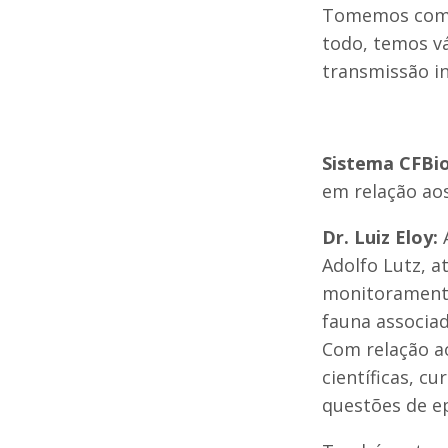
Tomemos como 
todo, temos v
transmissão i
Sistema CFBi
em relação ao
Dr. Luiz Eloy:
Adolfo Lutz, a
monitoramento
fauna associa
Com relação a
científicas, cu
questões de e