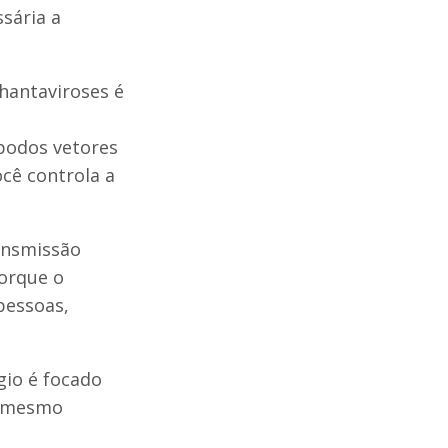
ssária a
 hantaviroses é
ópodos vetores
ocê controla a
ansmissão
porque o
pessoas,
gio é focado
O mesmo