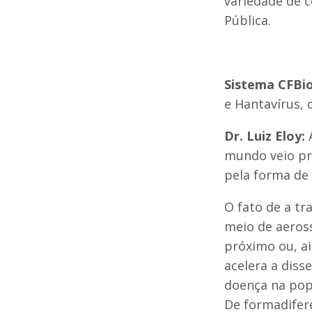
variedade de 
Pública.
Sistema CFBi
e Hantavírus,
Dr. Luiz Eloy:
A
mundo veio pr
pela forma de 
O fato de a tr
meio de aeross
próximo ou, a
acelera a dis
doença na pop
De formadifer