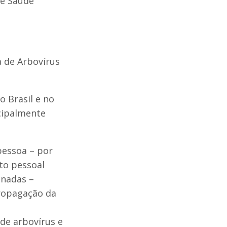
 e Saúde
 de Arbovírus
o Brasil e no
cipalmente
pessoa – por
ato pessoal
inadas –
propagação da
de arbovírus e