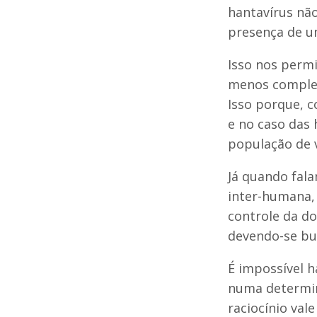
hantavírus não
presença de u
Isso nos permi
menos complex
Isso porque, c
e no caso das 
população de 
Já quando fal
inter-humana,
controle da do
devendo-se bu
É impossível 
numa determin
raciocínio val