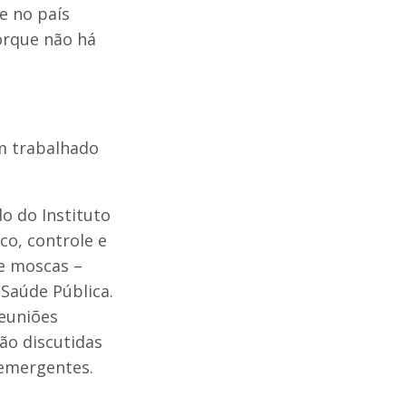
e no país
orque não há
m trabalhado
o do Instituto
co, controle e
e moscas –
Saúde Pública.
reuniões
são discutidas
 emergentes.