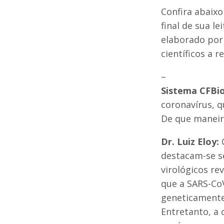
Confira abaixo
final de sua le
elaborado por 
científicos a 
–
Sistema CFBi
coronavírus, 
De que maneira
Dr. Luiz Eloy:
C
destacam-se s
virológicos r
que a SARS-Co
geneticamente
Entretanto, a