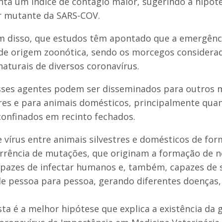
ta um índice de contágio maior, sugerindo a hipóte
r mutante da SARS-COV.
lém disso, que estudos têm apontado que a emergênc
 de origem zoonótica, sendo os morcegos considera
naturais de diversos coronavírus.
sses agentes podem ser disseminados para outros 
tres e para animais domésticos, principalmente qua
nfinados em recinto fechados.
vírus entre animais silvestres e domésticos de for
orrência de mutações, que originam a formação de 
apazes de infectar humanos e, também, capazes de 
e pessoa para pessoa, gerando diferentes doenças,
ta é a melhor hipótese que explica a existência da 