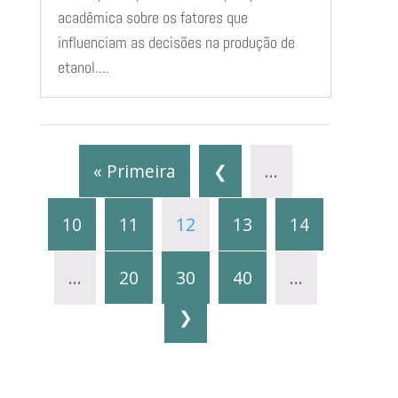
acadêmica sobre os fatores que
influenciam as decisões na produção de
etanol....
« Primeira
❮
...
10
11
12
13
14
...
20
30
40
...
❯